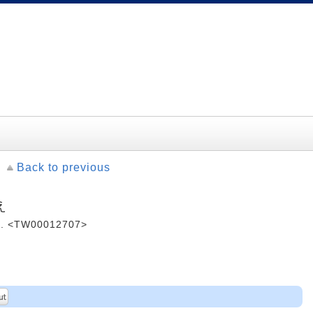
Back to previous
え
 <TW00012707>