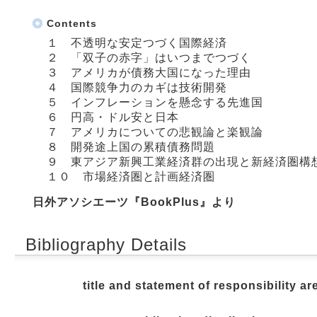
Contents
１ 不透明な安定つづく国際経済
２ 「双子の赤字」はいつまでつづく
３ アメリカが債務大国になった理由
４ 国際競争力のカギは技術開発
５ インフレーションを懸念する先進国
６ 円高・ドル安と日本
７ アメリカについての悲観論と楽観論
８ 開発途上国の累積債務問題
９ 東アジア新興工業経済群の出現と新経済圏構
１０ 市場経済圏と計画経済圏
日外アソシエーツ『BookPlus』より
Bibliography Details
title and statement of responsibility ar