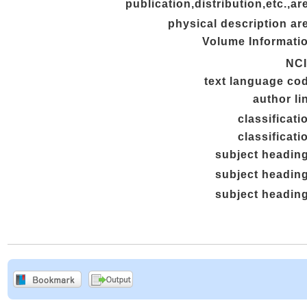
publication,distribution,etc.,ar
physical description ar
Volume Informati
NC
text language co
author li
classificati
classificati
subject headin
subject headin
subject headin