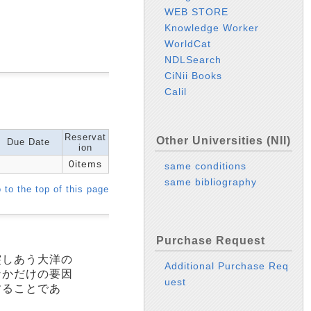
WEB STORE
Knowledge Worker
WorldCat
NDLSearch
CiNii Books
Calil
Reservat
Other Universities (NII)
Due Date
ion
0items
same conditions
same bibliography
 to the top of this page
Purchase Request
突しあう大洋の
Additional Purchase Req
なかだけの要因
uest
することであ