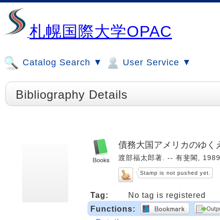
札幌国際大学OPAC
Catalog Search ▼
User Service ▼
Bibliography Details
債務大国アメリカのゆく
渡部福太郎著. -- 有斐閣, 1989.
Stamp is not pushed yet.
Tag:
No tag is registered
Functions: