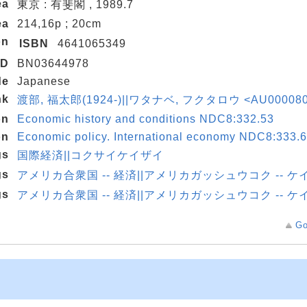
ea
東京 : 有斐閣 , 1989.7
ea
214,16p ; 20cm
on
ISBN
4641065349
ID
BN03644978
de
Japanese
nk
渡部, 福太郎(1924-)||ワタナベ, フクタロウ <AU000080
on
Economic history and conditions NDC8:332.53
on
Economic policy. International economy NDC8:333.6
gs
国際経済||コクサイケイザイ
gs
アメリカ合衆国 -- 経済||アメリカガッシュウコク -- ケ
gs
アメリカ合衆国 -- 経済||アメリカガッシュウコク -- ケ
Go