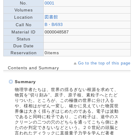
No.
0001
Volumes
図書館
Location
B・B/693
Call No
Material ID
0000048587
Status
Due Date
Reservation
0items
Go to the top of this page
Contents and Summary
Summary
物理学者たちは、世界の揺るぎない根源を求めて、
物質を“切り刻み”、原子、原子核、素粒子へとたど
りついた。ところが、この極微の世界に分け入る
や、様相はがぜん一変し、確かに見えていた物質世
界像は大きく揺らぎはじめたのである。電子は波動
であると同時に粒子であり、この粒子は、途中のス
クリーンの二つの穴のどちらを通ってこちら側にき
たのか判定できないなどという。２０世紀の頭脳と
言われたディラックに直接量子力学を学んだ著者