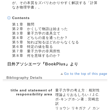
が、その本質をズバリわかりやすく解説する「計算
なき物理学書」。
Contents
第１章 難問
第２章 かくして物語は始まった
第３章 量子力学の道具立て
第４章 どちらの道を通ったか？
第５章 知れば知るほどわからなくなる
第６章 特定の値を取る
第７章 量子力学の非局所性
第８章 何を意味するのか？
日外アソシエーツ『BookPlus』より
Go to the top of this page
Bibliography Details
title and statement of
量子力学の考え方 : 相対性
responsibility area
理論よりおもしろい / J.C.
ポ-キングホ-ン著 ; 宮崎忠
訳
リョウシ リキガク ノ カン