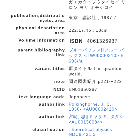
ガエカタ : ソウタイセイ リ
ロン ヨリ オモシロイ
publication,distributio
東京 : 講談社 , 1987.7
n,etc.,area
physical description
222,17,4p ; 18cm
area
Volume Information
ISBN
4061326937
parent bibliography
ブルーバックス||ブルー バ
link
ックス <TW00000310> B-
693//a
variant titles
原タイトル:The quantum
world.
note
関連図書紹介:p221〜222
NCID
BN01850287
text language code
Japanese
author link
Polkinghorne, J. C.,
1930- <AU00002429>
author link
宮崎, 忠||ミヤザキ, タダシ
<AU00150084>
classification
Theoretical physics
NDC8:421.3