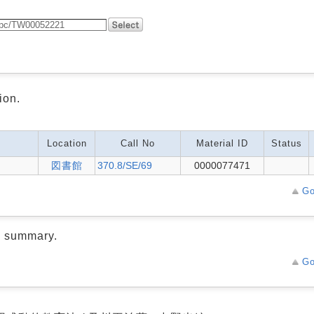
ion.
Location
Call No
Material ID
Status
図書館
370.8/SE/69
0000077471
Go
d summary.
Go