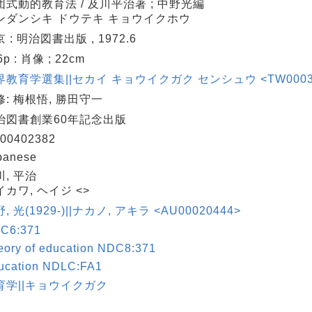
団式動的教育法 / 及川平治著 ; 中野光編
ンダンシキ ドウテキ キョウイクホウ
 : 明治図書出版 , 1972.6
6p : 肖像 ; 22cm
界教育学選集||セカイ キョウイクガク センシュウ <TW0003040
修: 梅根悟, 勝田守一
治図書創業60年記念出版
00402382
panese
川, 平治
イカワ, ヘイジ <>
, 光(1929-)||ナカノ, アキラ <AU00020444>
C6:371
eory of education NDC8:371
ucation NDLC:FA1
育学||キョウイクガク