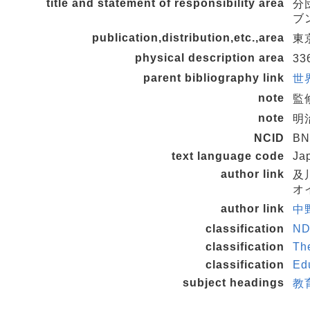
title and statement of responsibility area
分
ブ
publication,distribution,etc.,area
東京
physical description area
33
parent bibliography link
世
note
監
note
明
NCID
BN
text language code
Ja
author link
及
オ
author link
中野
classification
ND
classification
Th
classification
Ed
subject headings
教