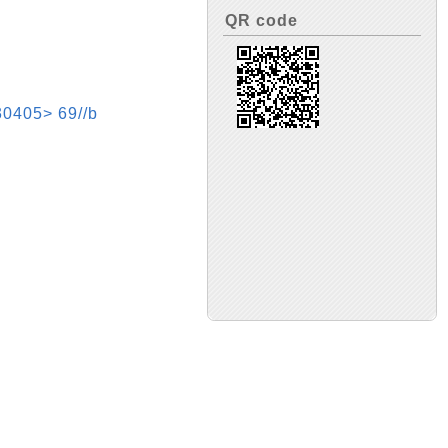
QR code
5> 69//b