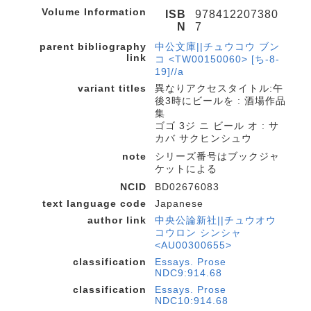
Volume Information
ISB
978412207380
N
7
parent bibliography
中公文庫||チュウコウ ブン
link
コ <TW00150060> [ち-8-
19]//a
variant titles
異なりアクセスタイトル:午
後3時にビールを : 酒場作品
集
ゴゴ 3ジ ニ ビール オ : サ
カバ サクヒンシュウ
note
シリーズ番号はブックジャ
ケットによる
NCID
BD02676083
text language code
Japanese
author link
中央公論新社||チュウオウ
コウロン シンシャ
<AU00300655>
classification
Essays. Prose
NDC9:914.68
classification
Essays. Prose
NDC10:914.68