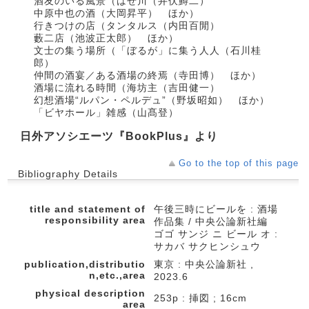
酒友のいる風景（はせ川（井伏鱒二）
中原中也の酒（大岡昇平） ほか）
行きつけの店（タンタルス（内田百閒）
藪二店（池波正太郎） ほか）
文士の集う場所（「ぼるが」に集う人人（石川桂
郎）
仲間の酒宴／ある酒場の終焉（寺田博） ほか）
酒場に流れる時間（海坊主（吉田健一）
幻想酒場“ルパン・ペルデュ”（野坂昭如） ほか）
「ビヤホール」雑感（山髙登）
日外アソシエーツ『BookPlus』より
Go to the top of this page
Bibliography Details
title and statement of
午後三時にビールを : 酒場
responsibility area
作品集 / 中央公論新社編
ゴゴ サンジ ニ ビール オ :
サカバ サクヒンシュウ
publication,distributio
東京 : 中央公論新社 ,
n,etc.,area
2023.6
physical description
253p : 挿図 ; 16cm
area