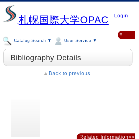
Login
札幌国際大学OPAC
≡
Catalog Search ▼
User Service ▼
Bibliography Details
Back to previous
Related Information<<