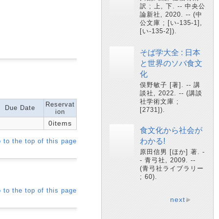
訳 ; 上, 下. -- 中央公
論新社, 2020. -- (中
公文庫 ; [い-135-1],
[い-135-2]).
そば学大全 : 日本
と世界のソバ食文
化
俣野敏子 [著]. -- 講
談社, 2022. -- (講談
社学術文庫 ;
Reservat
Due Date
[2731]).
ion
0items
食文化から社会が
わかる!
 to the top of this page
原田信男 [ほか] 著. -
- 青弓社, 2009. --
(青弓社ライブラリー
; 60).
 to the top of this page
next