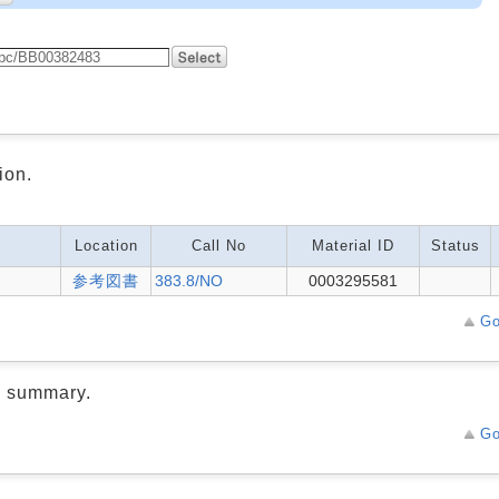
ion.
Location
Call No
Material ID
Status
参考図書
383.8/NO
0003295581
Go
d summary.
Go