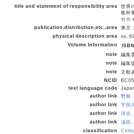
title and statement of responsibility area
世界の
集幹
セカ
publication,distribution,etc.,area
東京 :
physical description area
xx, 6
Volume Information
ISB
note
編集委
note
編集
note
文献
NCID
BC05
text language code
Japa
author link
野林, 
author link
宇田川
author link
河合, 
author link
濵田,
classification
Costu