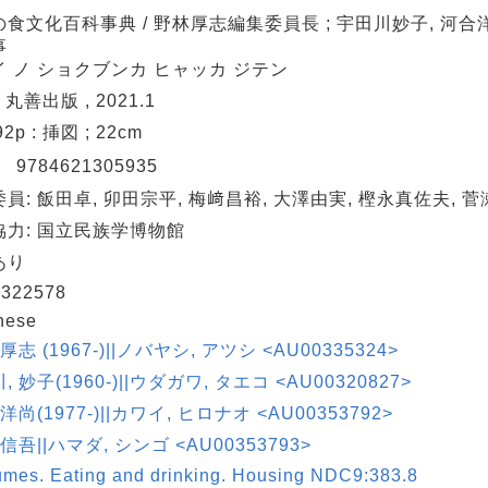
食文化百科事典 / 野林厚志編集委員長 ; 宇田川妙子, 河合
事
イ ノ ショクブンカ ヒャッカ ジテン
 丸善出版 , 2021.1
92p : 挿図 ; 22cm
N
9784621305935
員: 飯田卓, 卯田宗平, 梅﨑昌裕, 大澤由実, 樫永真佐夫, 
協力: 国立民族学博物館
あり
322578
nese
厚志 (1967-)||ノバヤシ, アツシ <AU00335324>
, 妙子(1960-)||ウダガワ, タエコ <AU00320827>
洋尚(1977-)||カワイ, ヒロナオ <AU00353792>
 信吾||ハマダ, シンゴ <AU00353793>
mes. Eating and drinking. Housing NDC9:383.8