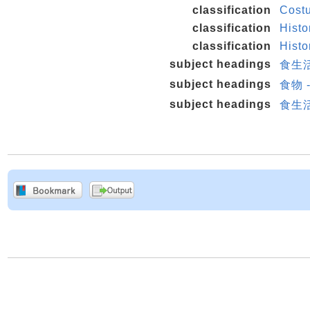
classification
Costu
classification
Hist
classification
Hist
subject headings
食生活
subject headings
食物 
subject headings
食生活