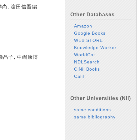
洋尚, 濵田信吾編
Other Databases
Amazon
Google Books
WEB STORE
Knowledge Worker
WorldCat
菅瀬晶子, 中嶋康博
NDLSearch
CiNii Books
Calil
Other Universities (NII)
same conditions
same bibliography