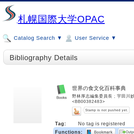
札幌国際大学OPAC
Catalog Search ▼
User Service ▼
Bibliography Details
世界の食文化百科事典
野林厚志編集委員長 ; 宇田川妙子,
<BB00382483>
Stamp is not pushed yet.
Tag:
No tag is registered
Functions: