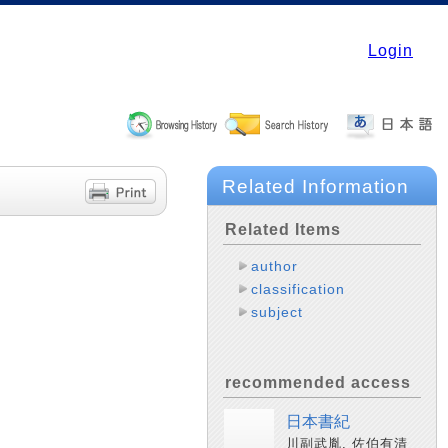
Login
Related Information
Related Items
author
classification
subject
recommended access
日本書紀
川副武胤, 佐伯有清