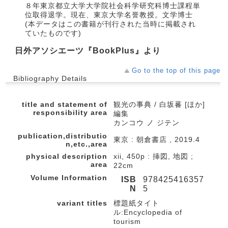
８年東京都立大学大学院社会科学研究科博士課程単
位取得退学。現在、東京大学名誉教授。文学博士
(本データはこの書籍が刊行された当時に掲載され
ていたものです)
日外アソシエーツ『BookPlus』より
Go to the top of this page
Bibliography Details
title and statement of
観光の事典 / 白坂蕃 [ほか]
responsibility area
編集
カンコウ ノ ジテン
publication,distributio
東京 : 朝倉書店 , 2019.4
n,etc.,area
physical description
xii, 450p : 挿図, 地図 ;
area
22cm
Volume Information
ISB
978425416357
N
5
variant titles
標題紙タイト
ル:Encyclopedia of
tourism