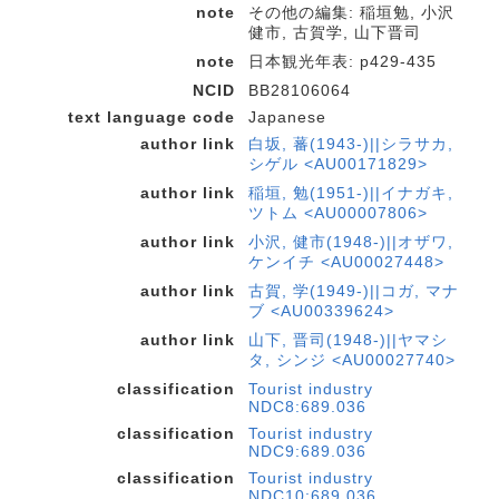
note
その他の編集: 稲垣勉, 小沢
健市, 古賀学, 山下晋司
note
日本観光年表: p429-435
NCID
BB28106064
text language code
Japanese
author link
白坂, 蕃(1943-)||シラサカ,
シゲル <AU00171829>
author link
稲垣, 勉(1951-)||イナガキ,
ツトム <AU00007806>
author link
小沢, 健市(1948-)||オザワ,
ケンイチ <AU00027448>
author link
古賀, 学(1949-)||コガ, マナ
ブ <AU00339624>
author link
山下, 晋司(1948-)||ヤマシ
タ, シンジ <AU00027740>
classification
Tourist industry
NDC8:689.036
classification
Tourist industry
NDC9:689.036
classification
Tourist industry
NDC10:689.036