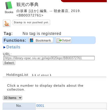
観光の事典
白坂蕃 [ほか] 編集. -- 朝倉書店, 2019.
<BB00372761>
Stamp is not pushed yet.
Tag:
No tag is registered
Functions:
Details
URL:
HoldingsList
1
-
1
of about
1
Click a number to display details about the
collection.
No.
0001