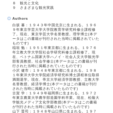
８ 観光と文化
９ さまざまな観光実践
Authors
白坂 蕃：１９４３年中国北京に生まれる。１９６
９年東京学芸大学大学院教育学研究科修士課程修
了。現在、東京学芸大学名誉教授。理学博士(本デ
ータはこの書籍が刊行された当時に掲載されていた
ものです)
稲垣 勉：１９５１年東京都に生まれる。１９７６
年立教大学大学院社会学研究科修士課程修了。現
在、ベトナム国家大学ハノイ・社会人文大学観光学
部客員教授。社会学修士(本データはこの書籍が刊
行された当時に掲載されていたものです)
小沢 健市：１９４８年東京都に生まれる。１９８
１年東洋大学大学院経済学研究科博士課程単位取得
満期退学。現在、帝京大学経済学部教授、立教大学
名誉教授。経済学博士(本データはこの書籍が刊行
された当時に掲載されていたものです)
古賀 学：１９４９年福岡県に生まれる。１９７２
年東京農業大学農学部造園学科卒業。現在、松蔭大
学観光メディア文化学部教授(本データはこの書籍
が刊行された当時に掲載されていたものです)
山下 晋司：１９４８年山口県に生まれる。１９７