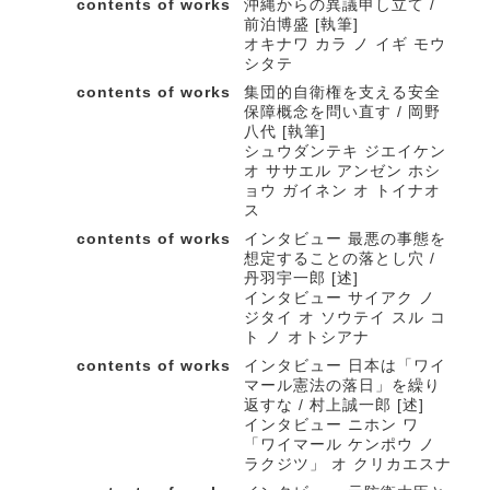
contents of works
沖縄からの異議申し立て /
前泊博盛 [執筆]
オキナワ カラ ノ イギ モウ
シタテ
contents of works
集団的自衛権を支える安全
保障概念を問い直す / 岡野
八代 [執筆]
シュウダンテキ ジエイケン
オ ササエル アンゼン ホシ
ョウ ガイネン オ トイナオ
ス
contents of works
インタビュー 最悪の事態を
想定することの落とし穴 /
丹羽宇一郎 [述]
インタビュー サイアク ノ
ジタイ オ ソウテイ スル コ
ト ノ オトシアナ
contents of works
インタビュー 日本は「ワイ
マール憲法の落日」を繰り
返すな / 村上誠一郎 [述]
インタビュー ニホン ワ
「ワイマール ケンポウ ノ
ラクジツ」 オ クリカエスナ