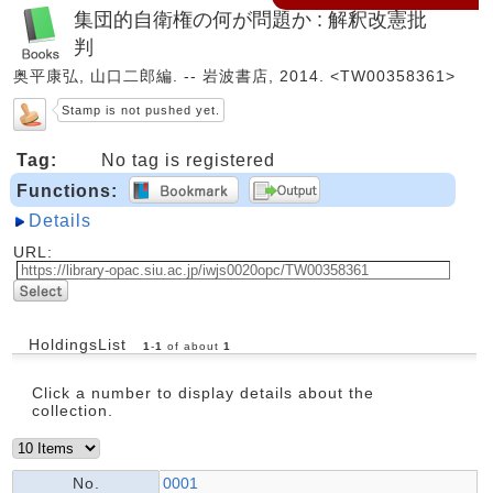
集団的自衛権の何が問題か : 解釈改憲批
判
奥平康弘, 山口二郎編. -- 岩波書店, 2014. <TW00358361>
Stamp is not pushed yet.
Tag:
No tag is registered
Functions:
Details
URL:
HoldingsList
1
-
1
of about
1
Click a number to display details about the
collection.
No.
0001