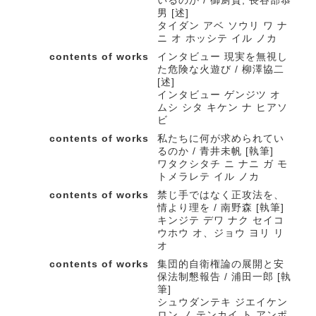
いるのか / 御厨貴, 長谷部恭
男 [述]
タイダン アベ ソウリ ワ ナ
ニ オ ホッシテ イル ノカ
contents of works
インタビュー 現実を無視し
た危険な火遊び / 柳澤協二
[述]
インタビュー ゲンジツ オ
ムシ シタ キケン ナ ヒアソ
ビ
contents of works
私たちに何が求められてい
るのか / 青井未帆 [執筆]
ワタクシタチ ニ ナニ ガ モ
トメラレテ イル ノカ
contents of works
禁じ手ではなく正攻法を、
情より理を / 南野森 [執筆]
キンジテ デワ ナク セイコ
ウホウ オ、ジョウ ヨリ リ
オ
contents of works
集団的自衛権論の展開と安
保法制懇報告 / 浦田一郎 [執
筆]
シュウダンテキ ジエイケン
ロン ノ テンカイ ト アンポ