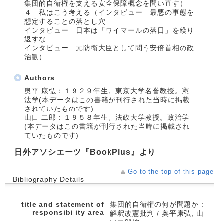
集団的自衛権を支える安全保障概念を問い直す）
４ 私はこう考える（インタビュー 最悪の事態を
想定することの落とし穴
インタビュー 日本は「ワイマールの落日」を繰り
返すな
インタビュー 元防衛大臣として問う安倍首相の政
治観）
Authors
奥平 康弘：１９２９年生。東京大学名誉教授。憲
法学(本データはこの書籍が刊行された当時に掲載
されていたものです)
山口 二郎：１９５８年生。法政大学教授。政治学
(本データはこの書籍が刊行された当時に掲載され
ていたものです)
日外アソシエーツ『BookPlus』より
Go to the top of this page
Bibliography Details
title and statement of
集団的自衛権の何が問題か :
responsibility area
解釈改憲批判 / 奥平康弘, 山