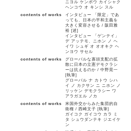
ニヨル ケンポウ カイシャク
ヘンコウ オ キンシ スル
contents of works
インタビュー 「限定」であ
っても、日本の平和主義を
大きく変容させる / 阪田雅
裕 [述]
インタビュー 「ゲンテイ」
デ アッテモ、ニホン ノ ヘ
イワ シュギ オ オオキク ヘ
ンヨウ サセル
contents of works
グローバルな寡頭支配の拡
散に日本の立憲デモクラシ
ーは抗えるのか / 中野晃一
[執筆]
グローバル ナ カトウ シハ
イ ノ カクサン ニ ニホン ノ
リッケン デモクラシー ワ
アラガエル ノカ
contents of works
米国外交からみた集団的自
衛権 / 西崎文子 [執筆]
ガイコク ガイコウ カラ ミ
タ シュウダンテキ ジエイケ
ン