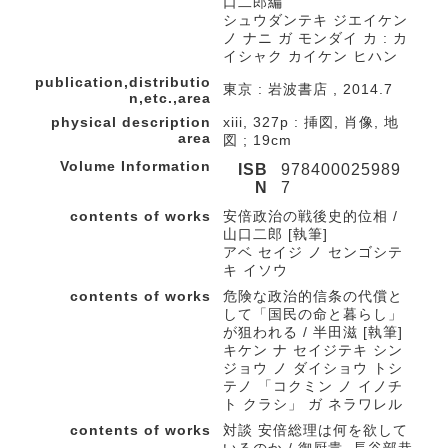
口二郎編
シュウダンテキ ジエイケン
ノ ナニ ガ モンダイ カ : カ
イシャク カイケン ヒハン
publication,distributio
東京 : 岩波書店 , 2014.7
n,etc.,area
physical description
xiii, 327p : 挿図, 肖像, 地
area
図 ; 19cm
Volume Information
ISB
978400025989
N
7
contents of works
安倍政治の戦後史的位相 /
山口二郎 [執筆]
アベ セイジ ノ センゴシテ
キ イソウ
contents of works
危険な政治的信条の代償と
して「国民の命と暮らし」
が狙われる / 半田滋 [執筆]
キケン ナ セイジテキ シン
ジョウ ノ ダイショウ トシ
テノ 「コクミン ノ イノチ
ト クラシ」 ガ ネラワレル
contents of works
対談 安倍総理は何を欲して