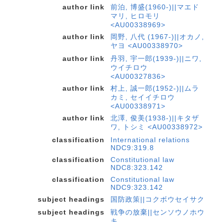
author link
前泊, 博盛(1960-)||マエド
マリ, ヒロモリ
<AU00338969>
author link
岡野, 八代 (1967-)||オカノ,
ヤヨ <AU00338970>
author link
丹羽, 宇一郎(1939-)||ニワ,
ウイチロウ
<AU00327836>
author link
村上, 誠一郎(1952-)||ムラ
カミ, セイイチロウ
<AU00338971>
author link
北澤, 俊美(1938-)||キタザ
ワ, トシミ <AU00338972>
classification
International relations
NDC9:319.8
classification
Constitutional law
NDC8:323.142
classification
Constitutional law
NDC9:323.142
subject headings
国防政策||コクボウセイサク
subject headings
戦争の放棄||センソウノホウ
キ