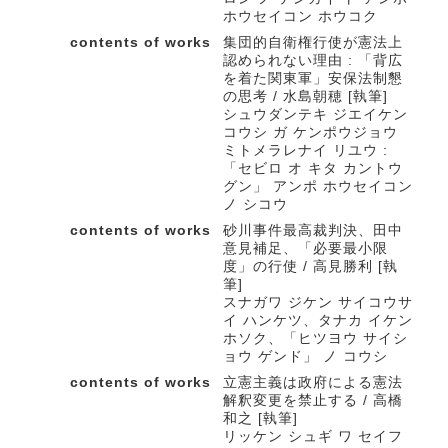
ホウセイコン ホウコク
contents of works
集団的自衛権行使が憲法上
認められない理由 : 「背広
を着た関東軍」安保法制懇
の思考 / 水島朝穂 [執筆]
シュウダンテキ ジエイケン
コウシ ガ ケンポウジョウ
ミトメラレナイ リユウ :
「セビロ オ キタ カントウ
グン」 アンポ ホウセイコン
ノ シコウ
contents of works
砂川事件最高裁判決、田中
意見補足、「必要最小限
度」の行使 / 高見勝利 [執
筆]
スナガワ ジケン サイコウサ
イ ハンケツ、タナカ イケン
ホソク、「ヒツヨウ サイシ
ョウ ゲンド」 ノ コウシ
contents of works
立憲主義は政府による憲法
解釈変更を禁止する / 高橋
和之 [執筆]
リッケン シュギ ワ セイフ