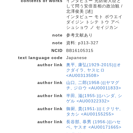
contents of works
インタビュー 元防衛大臣と
して問う安倍首相の政治観 /
北澤俊美 [述]
インタビュー モト ボウエイ
ダイジン トシテ トウ アベ
シュショウ ノ セイジカン
note
参考文献あり
note
資料: p313-327
NCID
BB16105315
text language code
Japanese
author link
奥平, 康弘(1929-2015)||オ
クダイラ, ヤスヒロ
<AU00313508>
author link
山口, 二郎(1958-)||ヤマグ
チ, ジロウ <AU00011833>
author link
半田, 滋(1955-)||ハンダ, シ
ゲル <AU00322332>
author link
御厨, 貴(1951-)||ミクリヤ,
タカシ <AU00155255>
author link
長谷部, 恭男 (1956-)||ハセ
ベ, ヤスオ <AU00171665>