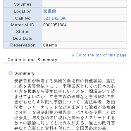
Volumes
図書館
Location
Call No
323.142/OK
Material ID
0002951304
Status
Due Date
Reservation
0items
Go to the top of this page
Contents and Summary
Summary
安倍首相が執着する集団的自衛権の行使容認。憲法
九条を実質骨抜きにし、平和国家としての日本のあ
り方を根底から覆すに等しいことを、閣議決定で済
ませてよいのか。立憲主義の破壊など憲法解釈の変
更がもたらす深刻な事態について、憲法学者、政治
学者、ジャーナリストなどさまざまな論者が多角的
に分析。安保法制懇の報告書、パネルを使用した総
理会見、与党協議等に現れた国民をミスリードする
数々の議論に対しても批判を加える。過去の政府答
弁など充実した資料も付した、全国民必読の書。