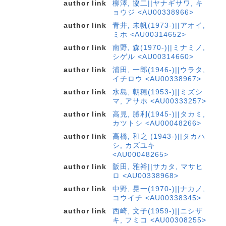
author link
柳澤, 協二||ヤナギサワ, キ
ョウジ <AU00338966>
author link
青井, 未帆(1973-)||アオイ,
ミホ <AU00314652>
author link
南野, 森(1970-)||ミナミノ,
シゲル <AU00314660>
author link
浦田, 一郎(1946-)||ウラタ,
イチロウ <AU00338967>
author link
水島, 朝穂(1953-)||ミズシ
マ, アサホ <AU00333257>
author link
高見, 勝利(1945-)||タカミ,
カツトシ <AU00048266>
author link
高橋, 和之 (1943-)||タカハ
シ, カズユキ
<AU00048265>
author link
阪田, 雅裕||サカタ, マサヒ
ロ <AU00338968>
author link
中野, 晃一(1970-)||ナカノ,
コウイチ <AU00338345>
author link
西崎, 文子(1959-)||ニシザ
キ, フミコ <AU00308255>