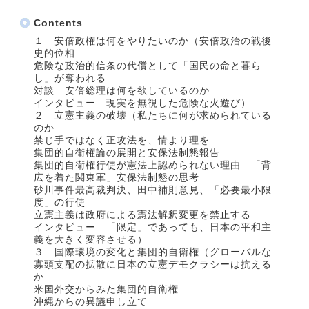
Contents
１ 安倍政権は何をやりたいのか（安倍政治の戦後
史的位相
危険な政治的信条の代償として「国民の命と暮ら
し」が奪われる
対談 安倍総理は何を欲しているのか
インタビュー 現実を無視した危険な火遊び）
２ 立憲主義の破壊（私たちに何が求められている
のか
禁じ手ではなく正攻法を、情より理を
集団的自衛権論の展開と安保法制懇報告
集団的自衛権行使が憲法上認められない理由―「背
広を着た関東軍」安保法制懇の思考
砂川事件最高裁判決、田中補則意見、「必要最小限
度」の行使
立憲主義は政府による憲法解釈変更を禁止する
インタビュー 「限定」であっても、日本の平和主
義を大きく変容させる）
３ 国際環境の変化と集団的自衛権（グローバルな
寡頭支配の拡散に日本の立憲デモクラシーは抗える
か
米国外交からみた集団的自衛権
沖縄からの異議申し立て