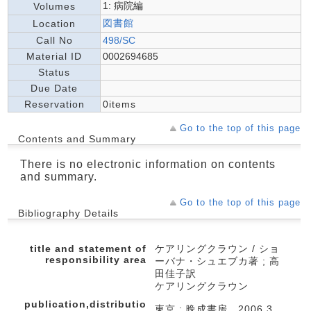
1: 病院編
Volumes
図書館
Location
Call No
498/SC
Material ID
0002694685
Status
Due Date
Reservation
0items
Go to the top of this page
Contents and Summary
There is no electronic information on contents
and summary.
Go to the top of this page
Bibliography Details
title and statement of
ケアリングクラウン / ショ
responsibility area
ーバナ・シュエブカ著 ; 高
田佳子訳
ケアリングクラウン
publication,distributio
東京 : 晩成書房 , 2006.3