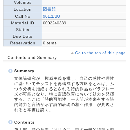
Volumes
図書館
Location
Call No
901.1/BU
Material ID
0002240389
Status
Due Date
Reservation
0items
Go to the top of this page
Contents and Summary
Summary
文体論研究が、権威主義を排し、自己の感性や理性
に基づいてテクストを再構成する方略をとれば、ふ
つう分析を拒絶するとされる詩的作品もパラフレー
ズが可能となり、特に言語教育において効力を発揮
する。ここに「詩的可能性」―人間が本来有する詩
的能力と言語が示す詩的表現の相互作用―が具現さ
れると本書は説く。
Contents
第１部 詩の意義（はじめに―詩の一般的特徴と粗