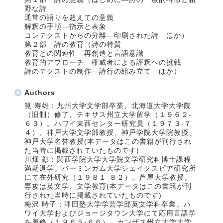
野な詩
通常の語りを超えての意義
解釈の手順―指示と表象
コンテクストからの分離―印刷された詩 ほか）
第２部 詩の教育（詩の特質
教育との関連性―再創造と言語意識
教育的アプローチ―権威者による評釈への挑戦
詩のテクストの制作―詩行の組み立て ほか）
Authors
筧 寿雄：九州大学文学部卒業、北海道大学大学院
（旧制）修了。テキサス州立大学留学（１９６２‐
６３）。ハワイ東西センター研究員（１９７３‐７
４）。神戸大学文学部教授、神戸学院大学院教授、
神戸大学名誉教授(本データはこの書籍が刊行され
た当時に掲載されていたものです)
川畑 彰：関西学院大学大学院文学研究科博士課程
満期退学。バーミンガム大学シェイクスピア研究所
にて在外研究（１９８１‐８２）。芦屋大学教授。
専攻は英文学、文学教育(本データはこの書籍が刊
行された当時に掲載されていたものです)
梅沢 時子：津田塾大学学芸学部英文学科卒業。ハ
ワイ大学およびジョージタウン大学にて応用言語学
を履修（１９６５‐６６）、カンザス州立大学大学