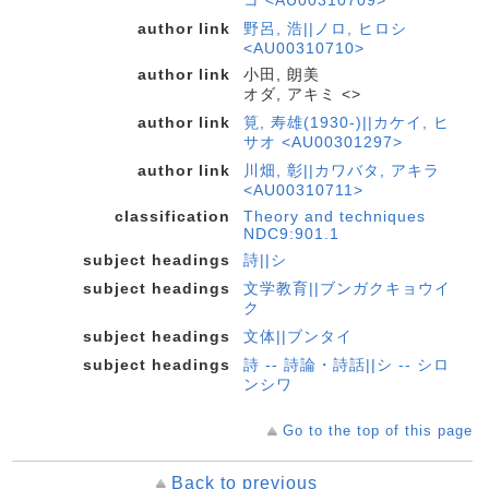
コ <AU00310709>
author link
野呂, 浩||ノロ, ヒロシ
<AU00310710>
author link
小田, 朗美
オダ, アキミ <>
author link
筧, 寿雄(1930-)||カケイ, ヒ
サオ <AU00301297>
author link
川畑, 彰||カワバタ, アキラ
<AU00310711>
classification
Theory and techniques
NDC9:901.1
subject headings
詩||シ
subject headings
文学教育||ブンガクキョウイ
ク
subject headings
文体||ブンタイ
subject headings
詩 -- 詩論・詩話||シ -- シロ
ンシワ
Go to the top of this page
Back to previous