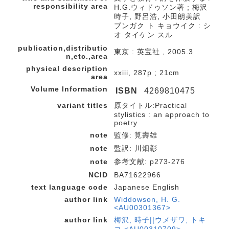
responsibility area
H.G.ウィドゥソン著 ; 梅沢
時子, 野呂浩, 小田朗美訳
ブンガク ト キョウイク : シ
オ タイケン スル
publication,distributio
東京 : 英宝社 , 2005.3
n,etc.,area
physical description
xxiii, 287p ; 21cm
area
Volume Information
ISBN
4269810475
variant titles
原タイトル:Practical
stylistics : an approach to
poetry
note
監修: 筧壽雄
note
監訳: 川畑彰
note
参考文献: p273-276
NCID
BA71622966
text language code
Japanese English
author link
Widdowson, H. G.
<AU00301367>
author link
梅沢, 時子||ウメザワ, トキ