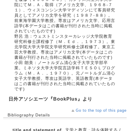
院にてＭ．Ａ．取得（アメリカ文学、１９６８‐７
１）、ウィスコンシン大学マディソンにて客員研究
員としてアメリカ文学を研究（１９８７‐８８）。
前東海学園大学教授。専攻はアメリカ文学、応用言
語学(本データはこの書籍が刊行された当時に掲載
されていたものです)
野呂 浩：ウェストミンスターカレッジ大学院教育
研究科修士課程修了（Ｍ．Ｅｄ．，１９７３）。東
北学院大学大学院文学研究科修士課程修了。東京工
芸大学教授。専攻はアメリカ文学(本データはこの
書籍が刊行された当時に掲載されていたものです)
小田 朗美：ノートルダム清心女子大学文学部卒
業。ミネソタ大学大学院言語学科ＴＥＳＯＬプログ
ラム（Ｍ．Ａ．，１９７０）。元ノートルダム清心
女子大学教授。専攻は英語学、英語教育(本データ
はこの書籍が刊行された当時に掲載されていたもの
です)
日外アソシエーツ『BookPlus』より
Go to the top of this page
Bibliography Details
title and statement of
文学と教育 : 詩を体験する /