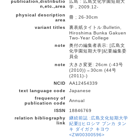
publication,distributio
広島 : 広島文化学園短期大
n,etc.,area
学 , 2009.12-
physical description
冊 ; 26-30cm
area
variant titles
裏表紙タイトル:Bulletin,
Hiroshima Bunka Gakuen
Two-Year College
note
奥付の編集者表示: [広島文
化学園短期大学]紀要編集委
員会
note
大きさ変更: 26cm (-43号
(2010))→30cm (44号
(2011)-)
NCID
AA12454339
text language code
Japanese
frequency of
Annual
publication code
ISSN
18846769
relation bibliography
継続前誌 :広島文化短期大学
link
紀要||ヒロシマ ブンカ タン
キ ダイガク キヨウ
<ZW00300596>