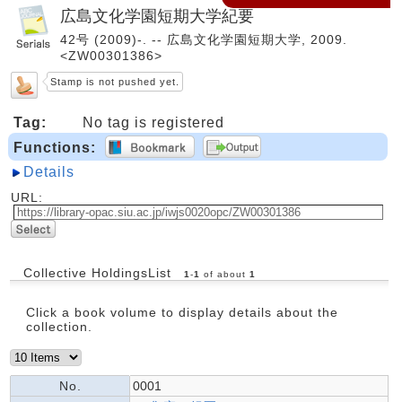
広島文化学園短期大学紀要
42号 (2009)-. -- 広島文化学園短期大学, 2009.
<ZW00301386>
Stamp is not pushed yet.
Tag:
No tag is registered
Functions:
Details
URL:
Collective HoldingsList
1
-
1
of about
1
Click a book volume to display details about the
collection.
No.
0001