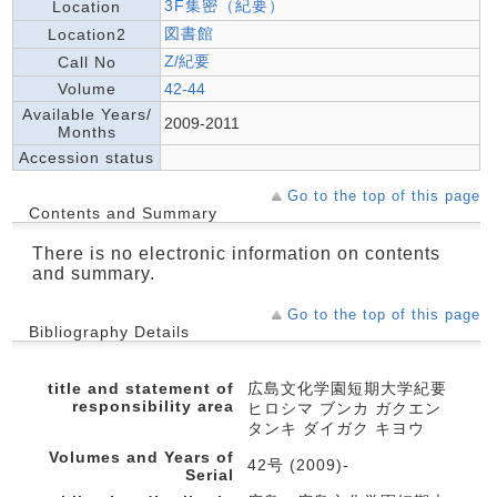
3F集密（紀要）
Location
図書館
Location2
Z/紀要
Call No
Volume
42-44
Available Years/
2009-2011
Months
Accession status
Go to the top of this page
Contents and Summary
There is no electronic information on contents
and summary.
Go to the top of this page
Bibliography Details
title and statement of
広島文化学園短期大学紀要
responsibility area
ヒロシマ ブンカ ガクエン
タンキ ダイガク キヨウ
Volumes and Years of
42号 (2009)-
Serial