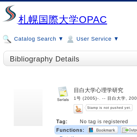
札幌国際大学OPAC
Catalog Search ▼
User Service ▼
Bibliography Details
目白大学心理学研究
1号 (2005)-. -- 目白大学, 20
Stamp is not pushed yet.
Tag:
No tag is registered
Functions: