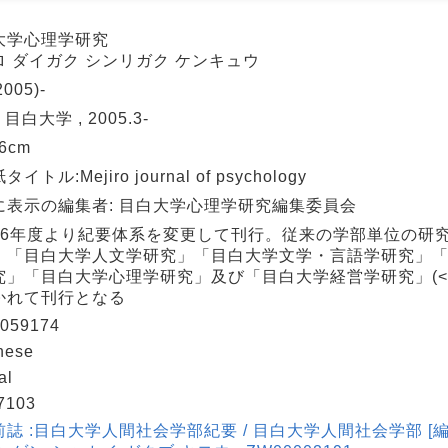
大学心理学研究
ロ ダイガク シンリガク ケンキュウ
2005)-
 目白大学 , 2005.3-
26cm
イトル:Mejiro journal of psychology
に表示の編集者: 目白大学心理学研究編集委員会
16年度より紀要体系を変更して刊行。従来の学部単位の研
、「目白大学人文学研究」「目白大学文学・言語学研究」
」「目白大学心理学研究」及び「目白大学経営学研究」(<AA1
かれて刊行となる
059174
nese
al
7103
誌 :目白大学人間社会学部紀要 / 目白大学人間社会学部 [編]