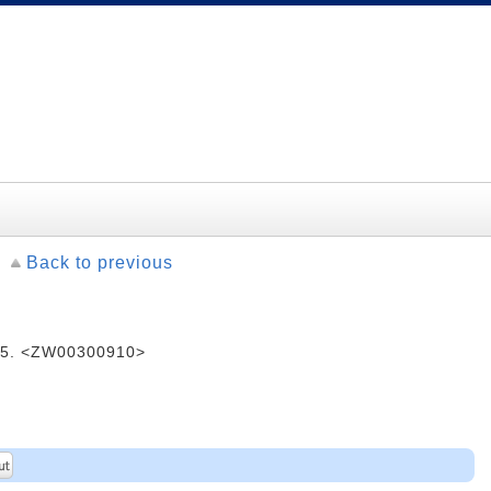
Back to previous
05. <ZW00300910>