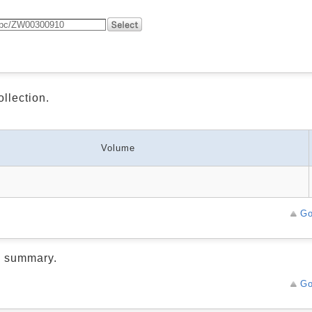
ollection.
Volume
Go
d summary.
Go