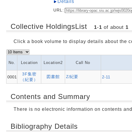
Details
URL:
Collective HoldingsList
1
-
1
of about
1
Click a book volume to display details about the c
No.
Location
Location2
Call No
3F集密
図書館
Z/紀要
0001
2-11
（紀要）
Contents and Summary
There is no electronic information on contents an
Bibliography Details