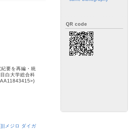
QR code
究紀要を再編・統
「目白大学総合科
1843415>)
||メジロ ダイガ