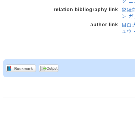
ク ニ
relation bibliography link
継続前
ン ガ
author link
目白
ュウ 