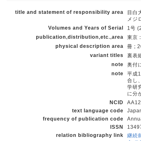
title and statement of responsibility area
目白
メジ
Volumes and Years of Serial
1号 (
publication,distribution,etc.,area
東京 :
physical description area
冊 ; 
variant titles
裏表紙タ
note
奥付
note
平成
合し
学研究
に分
NCID
AA12
text language code
Japa
frequency of publication code
Annu
ISSN
1349
relation bibliography link
継続前