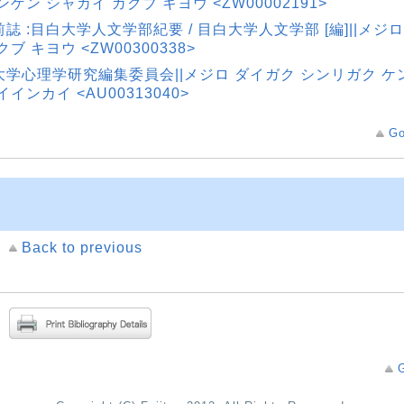
ンゲン シャカイ ガクブ キヨウ <ZW00002191>
誌 :目白大学人文学部紀要 / 目白大学人文学部 [編]||メジ
クブ キヨウ <ZW00300338>
大学心理学研究編集委員会||メジロ ダイガク シンリガク ケ
イインカイ <AU00313040>
Go
Back to previous
G