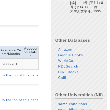
[編]. -- 1号 (平7.1)-8
号 (平14.1). -- 目白
大学人文学部, 1995.
Other Databases
Accessi
Amazon
Available Ye
on statu
ars/Months
Google Books
s
WorldCat
2006-2015
NDLSearch
CiNii Books
 to the top of this page
Calil
Other Universities (NII)
 to the top of this page
same conditions
same bibliography