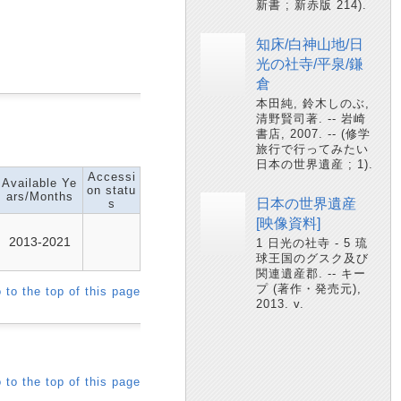
新書 ; 新赤版 214).
知床/白神山地/日
光の社寺/平泉/鎌
倉
本田純, 鈴木しのぶ,
清野賢司著. -- 岩崎
書店, 2007. -- (修学
旅行で行ってみたい
日本の世界遺産 ; 1).
Accessi
Available Ye
on statu
ars/Months
日本の世界遺産
s
[映像資料]
2013-2021
1 日光の社寺 - 5 琉
球王国のグスク及び
関連遺産郡. -- キー
プ (著作・発売元),
 to the top of this page
2013. v.
 to the top of this page