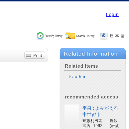
Login
Related Information
Related Items
author
recommended access
平泉 : よみがえる
中世都市
斉藤利男著. -- 岩波
書店, 1992. -- (岩波