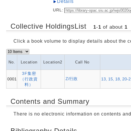
Details
URL:
Collective HoldingsList
1
-
1
of about
1
Click a book volume to display details about the c
No.
Location
Location2
Call No
3F集密
Z/行政
0001
（行政資
13, 15, 18, 20-
料）
Contents and Summary
There is no electronic information on contents an
Bibliography Details