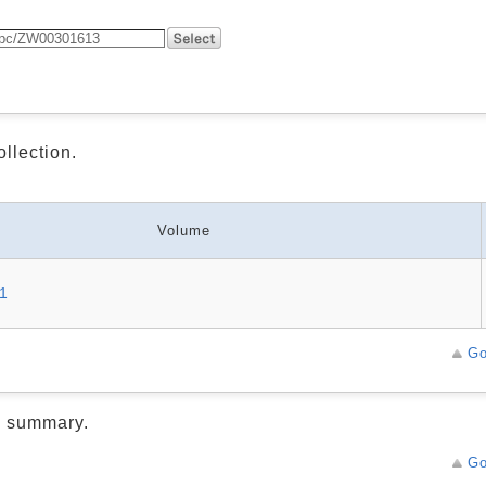
ollection.
Volume
21
Go
d summary.
Go