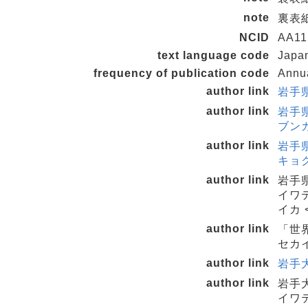
note
裏表紙タ
NCID
AA11
text language code
Japa
frequency of publication code
Annu
author link
岩手県
author link
岩手
ブンカ
author link
岩手
キョク
author link
岩手
イワ
イカ 
author link
「世
セカイ
author link
岩手大
author link
岩手
イワテ